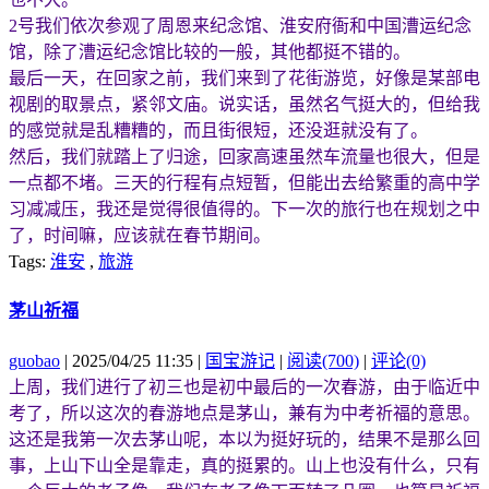
2号我们依次参观了周恩来纪念馆、淮安府衙和中国漕运纪念
馆，除了漕运纪念馆比较的一般，其他都挺不错的。
最后一天，在回家之前，我们来到了花街游览，好像是某部电
视剧的取景点，紧邻文庙。说实话，虽然名气挺大的，但给我
的感觉就是乱糟糟的，而且街很短，还没逛就没有了。
然后，我们就踏上了归途，回家高速虽然车流量也很大，但是
一点都不堵。三天的行程有点短暂，但能出去给繁重的高中学
习减减压，我还是觉得很值得的。下一次的旅行也在规划之中
了，时间嘛，应该就在春节期间。
Tags:
淮安
,
旅游
茅山祈福
guobao
| 2025/04/25 11:35 |
国宝游记
|
阅读(700)
|
评论(0)
上周，我们进行了初三也是初中最后的一次春游，由于临近中
考了，所以这次的春游地点是茅山，兼有为中考祈福的意思。
这还是我第一次去茅山呢，本以为挺好玩的，结果不是那么回
事，上山下山全是靠走，真的挺累的。山上也没有什么，只有