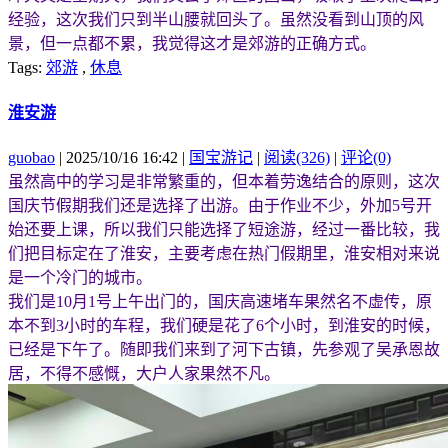
经验，这次我们只到半山腰就回头了。虽然没看到山顶的风
景，但一点都不累，我觉得这才是郊游的正确方式。
Tags:
郊游
,
休息
淮安游
guobao
| 2025/10/16 16:42 |
国宝游记
|
阅读(326)
|
评论(0)
虽然高中的学习是非常繁重的，但本着劳逸结合的原则，这次
国庆节假期我们还是选择了出游。由于作业不少，外加5号开
始还要上课，所以我们只能选择了短途游，经过一番比较，我
们把目标定在了淮安，主要考虑在热门假期里，淮安相对来说
是一个冷门的城市。
我们是10月1号上午出门的，国庆高速堵车果然名不虚传，原
本不到3小时的车程，我们硬是花了6个小时，到淮安的时候，
已经是下午了。随即我们来到了河下古镇，先参观了吴承恩故
居，不得不感慨，大户人家果然不凡。