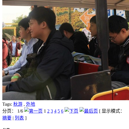
Tags:
秋游
,
外地
分页： 1/6
1
2
3
4
5
6
[ 显示模式：
摘要
|
列表
]