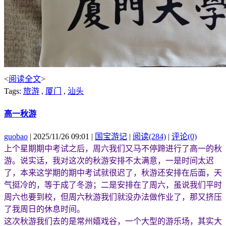
<
阅读全文
>
Tags:
旅游
,
厦门
,
汕头
高一秋游
guobao
| 2025/11/26 09:01 |
国宝游记
|
阅读(284)
|
评论(0)
上个星期期中考试之后，周六我们又马不停蹄进行了高一的秋
游。说实话，我对这次的秋游安排不太满意，一是时间太迟
了，本来这学期的期中考试就很迟了，秋游还安排在后面，天
气挺冷的，等于成了冬游；二是安排在了周六，虽说我们平时
周六也要到校，但周六秋游我们就没办法做作业了，那又挤压
了我周日的休息时间。
这次秋游我们去的是常州嬉戏谷，一个大型的游乐场，其实大