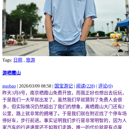
Tags:
日照
,
旅游
游栖霞山
guobao
| 2026/03/09 08:58 |
国宝游记
|
阅读(228)
|
评论(0)
昨天3月8号，南京栖霞山免费开放，而我正好也想出去玩玩，
于是我们一大早就出发了。虽然我们早就猜到了免费人会很
多，但实际情况仍然超出了我们的想象，离栖霞山大门还有2
公里，路上就非常的拥堵了。于是我们就在附近找了个停车场
停好车，步行前进。事实证明我们步行是非常明智的，因为人
家汽车的行进速度还不如我们走路，唯一的代价就是有点废