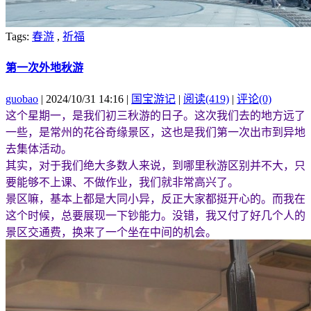
Tags:
春游
,
祈福
第一次外地秋游
guobao
| 2024/10/31 14:16 |
国宝游记
|
阅读(419)
|
评论(0)
这个星期一，是我们初三秋游的日子。这次我们去的地方远了
一些，是常州的花谷奇缘景区，这也是我们第一次出市到异地
去集体活动。
其实，对于我们绝大多数人来说，到哪里秋游区别并不大，只
要能够不上课、不做作业，我们就非常高兴了。
景区嘛，基本上都是大同小异，反正大家都挺开心的。而我在
这个时候，总要展现一下钞能力。没错，我又付了好几个人的
景区交通费，换来了一个坐在中间的机会。