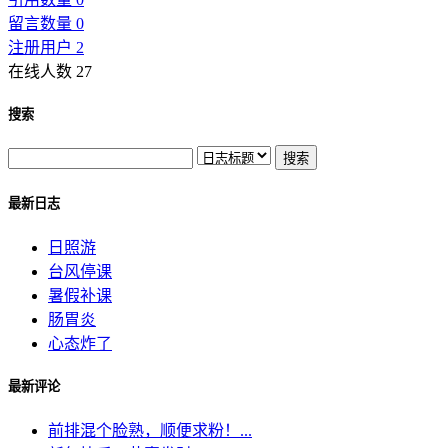
留言数量 0
注册用户 2
在线人数 27
搜索
最新日志
日照游
台风停课
暑假补课
肠胃炎
心态炸了
最新评论
前排混个脸熟，顺便求粉！...