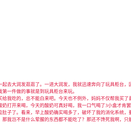
一起去大润发逛逛了。一进大润发，我就迅速奔向了玩具柜台，
我第一件做的事就是到玩具柜台来玩。
买给我吃的，总不能白来吧。今天也不例外，妈妈不仅帮我买了
酸奶打开来喝，今天的酸奶可真好喝，我一口气喝了3小盒才肯
拉肚子了。看来，早上酸奶确实喝多了，破坏了我的消化系统，
，那我岂不是什么荤腥的东西都不能吃了？那还不馋死我啊，只