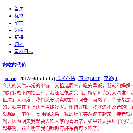
首页
标签
留言
边栏
链接
归档
星标日志
贪吃的代价
guobao
| 2012/09/15 15:15 |
成长心情
|
阅读(1429)
|
评论(0)
今天的天气非常的不错，又恰逢周末，吃完早饭，我就和妈妈
到好多款不同挖土车，我还是很高兴的。所以每次到大润发，
每次到大润发，我们总要买点吃的带回去，当然了，主要都是
的，我拿在手上还有点嫌冷呢。刚结完帐，我就迫不及待的把
没想到，下午一觉睡醒之后，我的肚子突然疼了起来，接着就
啊，因为明天我就要去吃人家的喜酒了，如果还是拉肚子的话
起来啊，这样明天我们就都有好东西可以吃了。