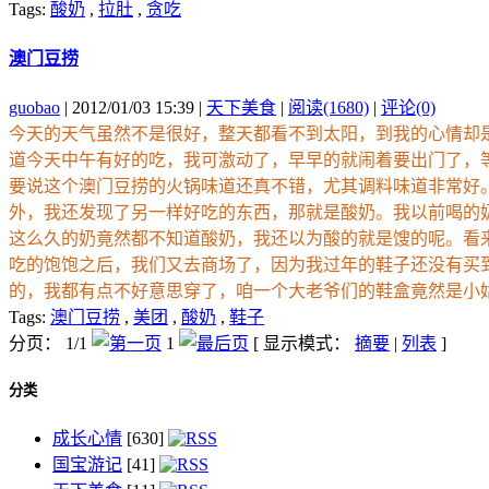
Tags:
酸奶
,
拉肚
,
贪吃
澳门豆捞
guobao
| 2012/01/03 15:39 |
天下美食
|
阅读(1680)
|
评论(0)
今天的天气虽然不是很好，整天都看不到太阳，到我的心情却是
道今天中午有好的吃，我可激动了，早早的就闹着要出门了，等
要说这个澳门豆捞的火锅味道还真不错，尤其调料味道非常好
外，我还发现了另一样好吃的东西，那就是酸奶。我以前喝的
这么久的奶竟然都不知道酸奶，我还以为酸的就是馊的呢。看
吃的饱饱之后，我们又去商场了，因为我过年的鞋子还没有买
的，我都有点不好意思穿了，咱一个大老爷们的鞋盒竟然是小
Tags:
澳门豆捞
,
美团
,
酸奶
,
鞋子
分页： 1/1
1
[ 显示模式：
摘要
|
列表
]
分类
成长心情
[630]
国宝游记
[41]